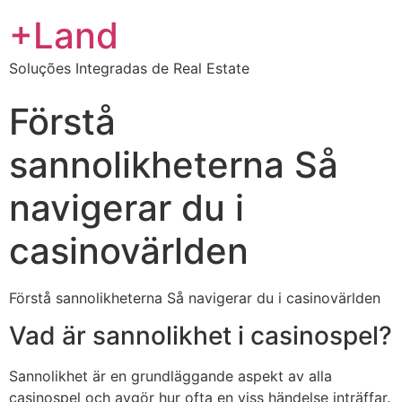
+Land
Soluções Integradas de Real Estate
Förstå
sannolikheterna Så
navigerar du i
casinovärlden
Förstå sannolikheterna Så navigerar du i casinovärlden
Vad är sannolikhet i casinospel?
Sannolikhet är en grundläggande aspekt av alla
casinospel och avgör hur ofta en viss händelse inträffar.