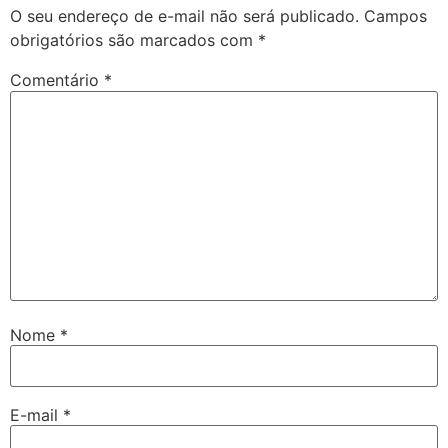
O seu endereço de e-mail não será publicado.
Campos
obrigatórios são marcados com
*
Comentário
*
Nome
*
E-mail
*